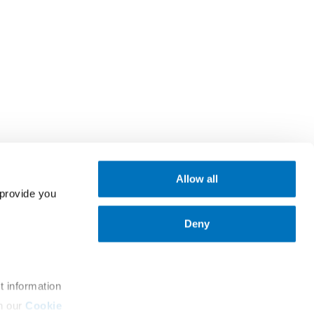
Allow all
provide you 
职业生涯
新闻与媒体
企业文化
太平物流
Deny
工作机会
太平船务
t information
n our 
Cookie 