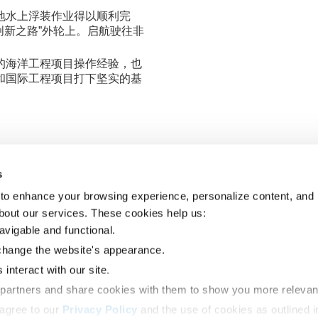
地水上浮装作业得以顺利完
船“创新之路”外轮上。启航驶往非
的海洋工程项目操作经验，也
和国际工程项目打下坚实的基
s
to enhance your browsing experience, personalize content, and 
服务网络
解决方案
about our services. These cookies help us: 
坦桑尼亚
概览
货运代理
马拉维
新加坡
合同物流
avigable and functional. 
莫桑比克
中国
项目物流
change the website's appearance. 
赞比亚
马来西亚
第四方物流服务
津巴布韦
越南
interact with our site. 
南非
柬埔寨
 partners and share cookies with them to show you more relevan
多哥
澳大利亚
贝宁
新西兰
agree to our 
Privacy Policy
 and the use of cookies as outlined i
科特迪瓦