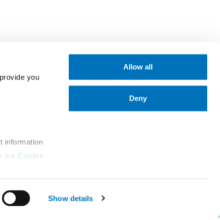
Allow all
provide you 
职业生涯
新闻与媒体
企业文化
太平物流
Deny
工作机会
太平船务
t information
n our 
Cookie 
 
Show details
政策