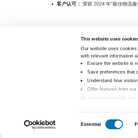
客户认可：
荣获 2024 年“最佳物流
This website uses cookie
Our website uses cookies 
关于我们
with relevant information 
我们的故事
可持续发展
Ensure the website is n
@pillogistics
Save preferences that 
Understand how visitors 
Offer features from our
By using our website, you 
Policy
. 
Click on the button(s) bel
Consent
Essential
F
Selection
Copyright ©太平物流 2026. 保留所有权利。