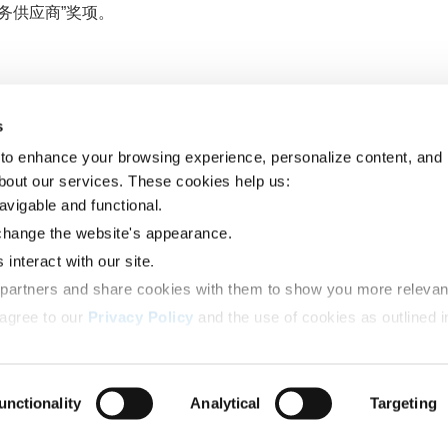
服务供应商”奖项。
s
to enhance your browsing experience, personalize content, and 
服务网络
解决方案
about our services. These cookies help us: 
坦桑尼亚
概览
货运代理
马拉维
新加坡
合同物流
avigable and functional. 
莫桑比克
中国
项目物流
change the website's appearance. 
赞比亚
马来西亚
第四方物流服务
津巴布韦
越南
interact with our site. 
南非
柬埔寨
 partners and share cookies with them to show you more relevan
多哥
澳大利亚
贝宁
新西兰
agree to our 
Privacy Policy
 and the use of cookies as outlined i
科特迪瓦
埃及
加纳
苏丹
尼日利亚
ow to accept our privacy policy and choose which cookies to set:
肯尼亚
乌干达
unctionality
Analytical
Targeting
版权声明
隐私政策
Cookie 